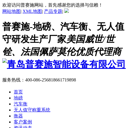
欢迎访问普赛施网站，首先感谢您的选择与信赖！
网站地图
|
XML地图
|
产品专题
|
普赛施-地磅、汽车衡、无人值
守研发生产厂家
美国威世/世
铨、法国佩萨莫伦优质代理商
服务热线：
400-086-2568
18661719898
首页
地磅
汽车衡
无人值守称重系统
衡器
客户案例
资讯动态