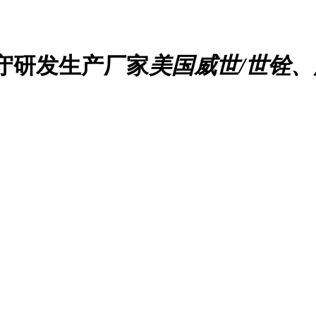
守研发生产厂家
美国威世/世铨