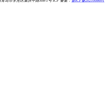
青岛市李沧区重庆中路308-1号
ICP 备案：
鲁ICP备2021008691