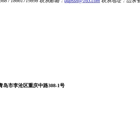
8 / 18661719898
联系邮箱：
qdpssh@163.com
联系地址：山东省
青岛市李沧区重庆中路308-1号