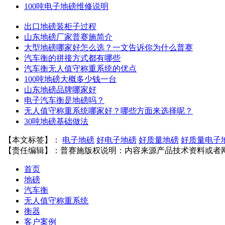
100吨电子地磅维修说明
出口地磅装柜子过程
山东地磅厂家普赛施简介
大型地磅哪家好怎么选？一文告诉你为什么普赛
汽车衡的拼接方式都有哪些
汽车衡无人值守称重系统的优点
100吨地磅大概多少钱一台
山东地磅品牌哪家好
电子汽车衡是地磅吗？
无人值守称重系统哪家好？哪些方面来选择呢？
30吨地磅基础做法
【本文标签】：
电子地磅
好电子地磅
好质量地磅
好质量电子
【责任编辑】：
普赛施
版权说明：内容来源产品技术资料或者
首页
地磅
汽车衡
无人值守称重系统
衡器
客户案例