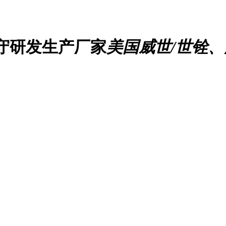
守研发生产厂家
美国威世/世铨