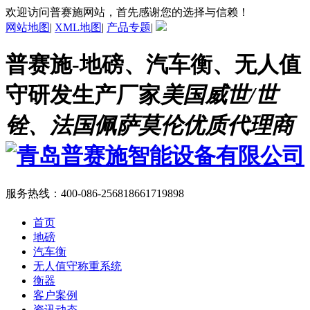
欢迎访问普赛施网站，首先感谢您的选择与信赖！
网站地图
|
XML地图
|
产品专题
|
普赛施-地磅、汽车衡、无人值
守研发生产厂家
美国威世/世
铨、法国佩萨莫伦优质代理商
服务热线：
400-086-2568
18661719898
首页
地磅
汽车衡
无人值守称重系统
衡器
客户案例
资讯动态