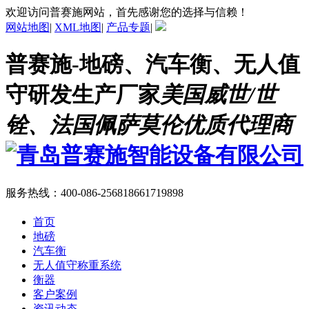
欢迎访问普赛施网站，首先感谢您的选择与信赖！
网站地图
|
XML地图
|
产品专题
|
普赛施-地磅、汽车衡、无人值
守研发生产厂家
美国威世/世
铨、法国佩萨莫伦优质代理商
服务热线：
400-086-2568
18661719898
首页
地磅
汽车衡
无人值守称重系统
衡器
客户案例
资讯动态