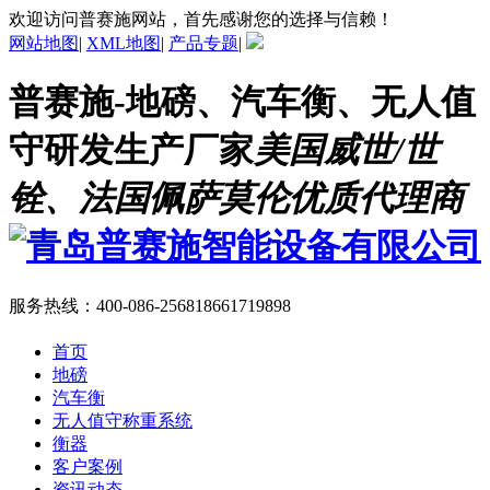
欢迎访问普赛施网站，首先感谢您的选择与信赖！
网站地图
|
XML地图
|
产品专题
|
普赛施-地磅、汽车衡、无人值
守研发生产厂家
美国威世/世
铨、法国佩萨莫伦优质代理商
服务热线：
400-086-2568
18661719898
首页
地磅
汽车衡
无人值守称重系统
衡器
客户案例
资讯动态