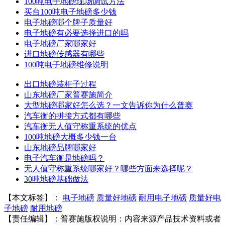
100吨电子地磅现场调试方法
买台100吨电子地磅多少钱
电子地磅哪个牌子质量好
电子地磅有必要选择进口的吗
电子地磅厂家哪家好
进口地磅传感器有哪些
100吨电子地磅维修说明
出口地磅装柜子过程
山东地磅厂家普赛施简介
大型地磅哪家好怎么选？一文告诉你为什么普赛
汽车衡的拼接方式都有哪些
汽车衡无人值守称重系统的优点
100吨地磅大概多少钱一台
山东地磅品牌哪家好
电子汽车衡是地磅吗？
无人值守称重系统哪家好？哪些方面来选择呢？
30吨地磅基础做法
【本文标签】：
电子地磅
质量好地磅
耐用电子地磅
质量好电
子地磅
耐用地磅
【责任编辑】：
普赛施
版权说明：内容来源产品技术资料或者