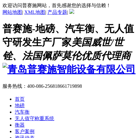
欢迎访问普赛施网站，首先感谢您的选择与信赖！
网站地图
|
XML地图
|
产品专题
|
普赛施-地磅、汽车衡、无人值
守研发生产厂家
美国威世/世
铨、法国佩萨莫伦优质代理商
服务热线：
400-086-2568
18661719898
首页
地磅
汽车衡
无人值守称重系统
衡器
客户案例
资讯动态