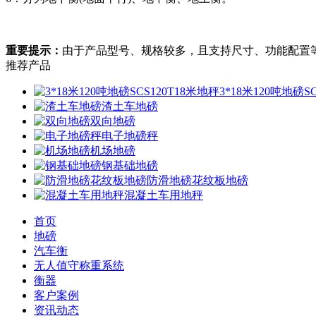
重要提示：
由于产品型号、规格较多，且支持尺寸、功能配置等
推荐产品
3*18米120吨地磅S
渣土车地磅
双向地磅
电子地磅秤
机场地磅
钢基础地磅
防滑地磅花纹板地磅
混凝土车用地秤
首页
地磅
汽车衡
无人值守称重系统
衡器
客户案例
资讯动态