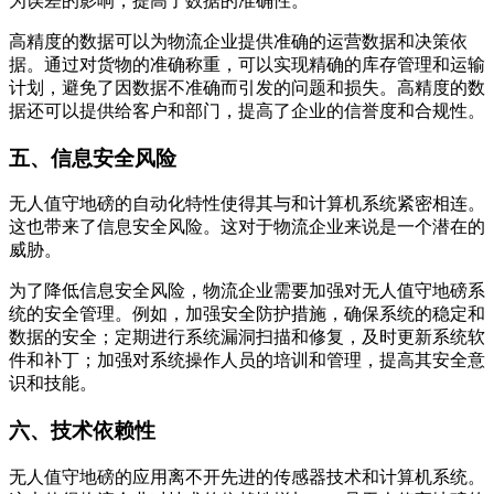
为误差的影响，提高了数据的准确性。
高精度的数据可以为物流企业提供准确的运营数据和决策依
据。通过对货物的准确称重，可以实现精确的库存管理和运输
计划，避免了因数据不准确而引发的问题和损失。高精度的数
据还可以提供给客户和部门，提高了企业的信誉度和合规性。
五、信息安全风险
无人值守地磅的自动化特性使得其与和计算机系统紧密相连。
这也带来了信息安全风险。这对于物流企业来说是一个潜在的
威胁。
为了降低信息安全风险，物流企业需要加强对无人值守地磅系
统的安全管理。例如，加强安全防护措施，确保系统的稳定和
数据的安全；定期进行系统漏洞扫描和修复，及时更新系统软
件和补丁；加强对系统操作人员的培训和管理，提高其安全意
识和技能。
六、技术依赖性
无人值守地磅的应用离不开先进的传感器技术和计算机系统。