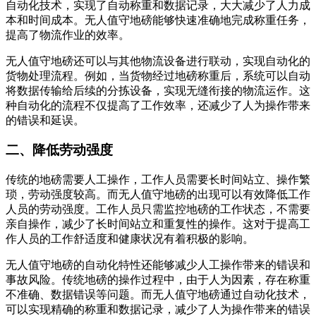
自动化技术，实现了自动称重和数据记录，大大减少了人力成
本和时间成本。无人值守地磅能够快速准确地完成称重任务，
提高了物流作业的效率。
无人值守地磅还可以与其他物流设备进行联动，实现自动化的
货物处理流程。例如，当货物经过地磅称重后，系统可以自动
将数据传输给后续的分拣设备，实现无缝衔接的物流运作。这
种自动化的流程不仅提高了工作效率，还减少了人为操作带来
的错误和延误。
二、降低劳动强度
传统的地磅需要人工操作，工作人员需要长时间站立、操作繁
琐，劳动强度较高。而无人值守地磅的出现可以有效降低工作
人员的劳动强度。工作人员只需监控地磅的工作状态，不需要
亲自操作，减少了长时间站立和重复性的操作。这对于提高工
作人员的工作舒适度和健康状况有着积极的影响。
无人值守地磅的自动化特性还能够减少人工操作带来的错误和
事故风险。传统地磅的操作过程中，由于人为因素，存在称重
不准确、数据错误等问题。而无人值守地磅通过自动化技术，
可以实现精确的称重和数据记录，减少了人为操作带来的错误