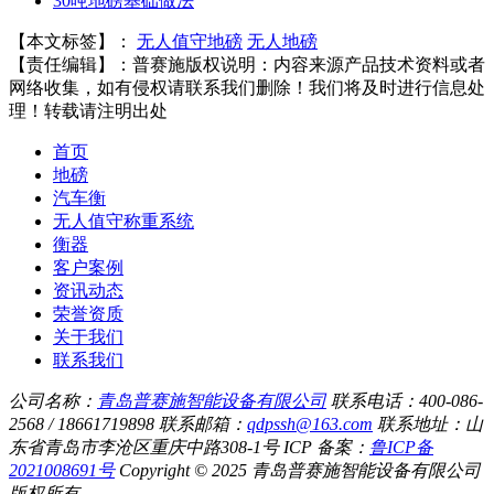
30吨地磅基础做法
【本文标签】：
无人值守地磅
无人地磅
【责任编辑】：
普赛施
版权说明：内容来源产品技术资料或者
网络收集，如有侵权请联系我们删除！我们将及时进行信息处
理！转载请注明出处
首页
地磅
汽车衡
无人值守称重系统
衡器
客户案例
资讯动态
荣誉资质
关于我们
联系我们
公司名称：
青岛普赛施智能设备有限公司
联系电话：400-086-
2568 / 18661719898
联系邮箱：
qdpssh@163.com
联系地址：山
东省青岛市李沧区重庆中路308-1号
ICP 备案：
鲁ICP备
2021008691号
Copyright © 2025 青岛普赛施智能设备有限公司
版权所有