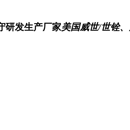
守研发生产厂家
美国威世/世铨