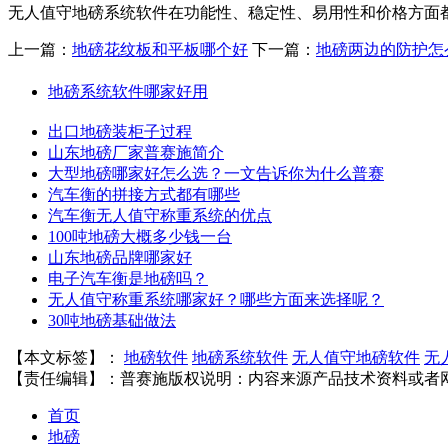
无人值守地磅系统软件在功能性、稳定性、易用性和价格方面
上一篇：
地磅花纹板和平板哪个好
下一篇：
地磅两边的防护怎
地磅系统软件哪家好用
出口地磅装柜子过程
山东地磅厂家普赛施简介
大型地磅哪家好怎么选？一文告诉你为什么普赛
汽车衡的拼接方式都有哪些
汽车衡无人值守称重系统的优点
100吨地磅大概多少钱一台
山东地磅品牌哪家好
电子汽车衡是地磅吗？
无人值守称重系统哪家好？哪些方面来选择呢？
30吨地磅基础做法
【本文标签】：
地磅软件
地磅系统软件
无人值守地磅软件
无
【责任编辑】：
普赛施
版权说明：内容来源产品技术资料或者
首页
地磅