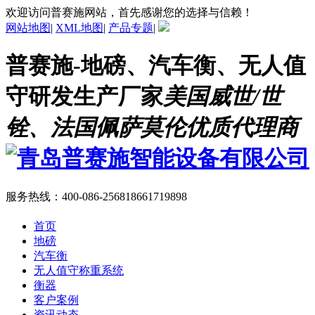
欢迎访问普赛施网站，首先感谢您的选择与信赖！
网站地图
|
XML地图
|
产品专题
|
普赛施-地磅、汽车衡、无人值
守研发生产厂家
美国威世/世
铨、法国佩萨莫伦优质代理商
服务热线：
400-086-2568
18661719898
首页
地磅
汽车衡
无人值守称重系统
衡器
客户案例
资讯动态