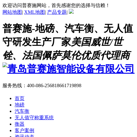
欢迎访问普赛施网站，首先感谢您的选择与信赖！
网站地图
|
XML地图
|
产品专题
|
普赛施-地磅、汽车衡、无人值
守研发生产厂家
美国威世/世
铨、法国佩萨莫伦优质代理商
服务热线：
400-086-2568
18661719898
首页
地磅
汽车衡
无人值守称重系统
衡器
客户案例
资讯动态