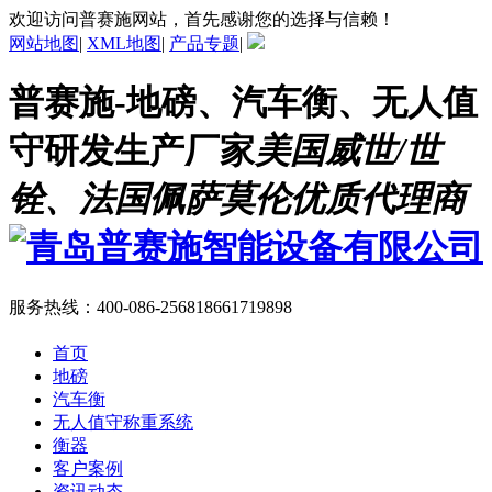
欢迎访问普赛施网站，首先感谢您的选择与信赖！
网站地图
|
XML地图
|
产品专题
|
普赛施-地磅、汽车衡、无人值
守研发生产厂家
美国威世/世
铨、法国佩萨莫伦优质代理商
服务热线：
400-086-2568
18661719898
首页
地磅
汽车衡
无人值守称重系统
衡器
客户案例
资讯动态