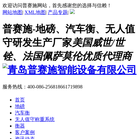
欢迎访问普赛施网站，首先感谢您的选择与信赖！
网站地图
|
XML地图
|
产品专题
|
普赛施-地磅、汽车衡、无人值
守研发生产厂家
美国威世/世
铨、法国佩萨莫伦优质代理商
服务热线：
400-086-2568
18661719898
首页
地磅
汽车衡
无人值守称重系统
衡器
客户案例
资讯动态