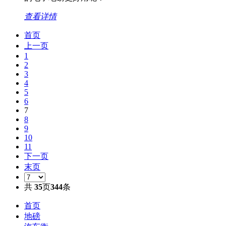
查看详情
首页
上一页
1
2
3
4
5
6
7
8
9
10
11
下一页
末页
共
35
页
344
条
首页
地磅