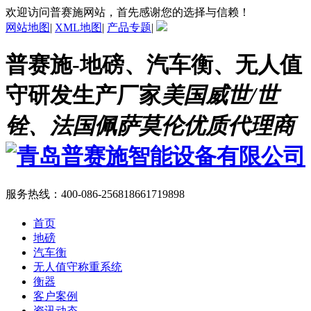
欢迎访问普赛施网站，首先感谢您的选择与信赖！
网站地图
|
XML地图
|
产品专题
|
普赛施-地磅、汽车衡、无人值
守研发生产厂家
美国威世/世
铨、法国佩萨莫伦优质代理商
服务热线：
400-086-2568
18661719898
首页
地磅
汽车衡
无人值守称重系统
衡器
客户案例
资讯动态