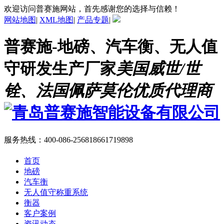
欢迎访问普赛施网站，首先感谢您的选择与信赖！
网站地图
|
XML地图
|
产品专题
|
普赛施-地磅、汽车衡、无人值
守研发生产厂家
美国威世/世
铨、法国佩萨莫伦优质代理商
服务热线：
400-086-2568
18661719898
首页
地磅
汽车衡
无人值守称重系统
衡器
客户案例
资讯动态