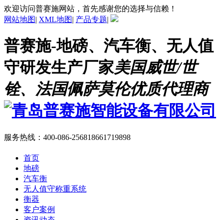
欢迎访问普赛施网站，首先感谢您的选择与信赖！
网站地图
|
XML地图
|
产品专题
|
普赛施-地磅、汽车衡、无人值
守研发生产厂家
美国威世/世
铨、法国佩萨莫伦优质代理商
服务热线：
400-086-2568
18661719898
首页
地磅
汽车衡
无人值守称重系统
衡器
客户案例
资讯动态