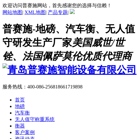
欢迎访问普赛施网站，首先感谢您的选择与信赖！
网站地图
|
XML地图
|
产品专题
|
普赛施-地磅、汽车衡、无人值
守研发生产厂家
美国威世/世
铨、法国佩萨莫伦优质代理商
服务热线：
400-086-2568
18661719898
首页
地磅
汽车衡
无人值守称重系统
衡器
客户案例
资讯动态