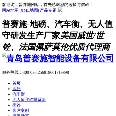
欢迎访问普赛施网站，首先感谢您的选择与信赖！
网站地图
|
XML地图
|
产品专题
|
普赛施-地磅、汽车衡、无人值
守研发生产厂家
美国威世/世
铨、法国佩萨莫伦优质代理商
服务热线：
400-086-2568
18661719898
首页
地磅
汽车衡
无人值守称重系统
衡器
客户案例
资讯动态