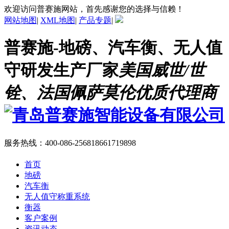
欢迎访问普赛施网站，首先感谢您的选择与信赖！
网站地图
|
XML地图
|
产品专题
|
普赛施-地磅、汽车衡、无人值
守研发生产厂家
美国威世/世
铨、法国佩萨莫伦优质代理商
服务热线：
400-086-2568
18661719898
首页
地磅
汽车衡
无人值守称重系统
衡器
客户案例
资讯动态