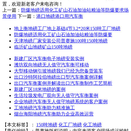
置，欢迎新老客户来电咨询！
上一篇：
防爆地磅适用化工矿山石油加油站粮油等防爆要求场
景使用
下一篇：
港口地磅港口用汽车衡
地上衡地磅工厂地上基础4节3.2*20米150吨工厂地磅
防爆地磅适用化工矿山石油加油站粮油等防爆要
天津地磅厂家安装公司普赛施100吨150吨地磅
临沂矿山地磅矿山150吨地磅
新建厂区汽车衡电子地磅安装实例
潍坊双向地磅无人值守汽车衡可移动
大型移动钢引坡地磅我们已经为您备货装车
出口沙特阿拉伯地磅出口型汽车衡案例详解
出口汽车衡案例并解读出口汽车衡制作工艺简析
新建厂区18米地磅的案例
生活垃圾发电厂双向无人值守汽车衡案例
企业地磅汽车衡无人值守地磅系统的客户案例
工地地磅汽车衡助力精准施工
烟台海阳地磅汽车衡助力企业高效运营
【本文标签】：
150吨地磅
化工厂地磅
化工地磅
【责任编辑】：
普赛施
版权说明：内容来源客户现场或运输时