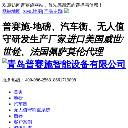
欢迎访问普赛施网站，首先感谢您的选择与信赖！
网站地图
|
XML地图
|
产品专题
|
普赛施-地磅、汽车衡、无人值
守研发生产厂家
进口美国威世/
世铨、法国佩萨莫伦代理
服务热线：
400-086-2568
18661719898
首页
地磅
汽车衡
无人值守称重系统
衡器
客户案例
资讯动态