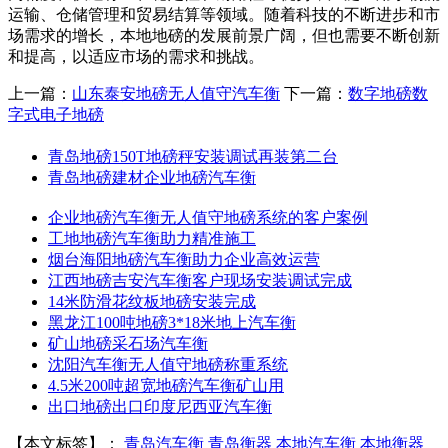
运输、仓储管理和贸易结算等领域。随着科技的不断进步和市
场需求的增长，本地地磅的发展前景广阔，但也需要不断创新
和提高，以适应市场的需求和挑战。
上一篇：
山东泰安地磅无人值守汽车衡
下一篇：
数字地磅数
字式电子地磅
青岛地磅150T地磅秤安装调试再装第二台
青岛地磅建材企业地磅汽车衡
企业地磅汽车衡无人值守地磅系统的客户案例
工地地磅汽车衡助力精准施工
烟台海阳地磅汽车衡助力企业高效运营
江西地磅吉安汽车衡客户现场安装调试完成
14米防滑花纹板地磅安装完成
黑龙江100吨地磅3*18米地上汽车衡
矿山地磅采石场汽车衡
沈阳汽车衡无人值守地磅称重系统
4.5米200吨超宽地磅汽车衡矿山用
出口地磅出口印度尼西亚汽车衡
【本文标签】：
青岛汽车衡
青岛衡器
本地汽车衡
本地衡器