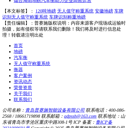
烟台海阳地磅汽车衡助力企业高效运营
【本文标签】：
120吨地磅
无人值守称重系统
安徽地磅
车牌
识别无人值守称重系统
车牌识别称重地磅
【责任编辑】：
普赛施
版权说明：内容来源客户现场或运输时
拍摄，如有侵权等请联系我们删除！我们将及时进行信息处
理！转载请注明出处
首页
地磅
汽车衡
无人值守称重系统
衡器
客户案例
资讯动态
荣誉资质
关于我们
联系我们
公司名称：
青岛普赛施智能设备有限公司
联系电话：400-086-
2568 / 18661719898
联系邮箱：
qdpssh@163.com
联系地址：山
东省青岛市李沧区重庆中路308-1号
ICP 备案：
鲁ICP备