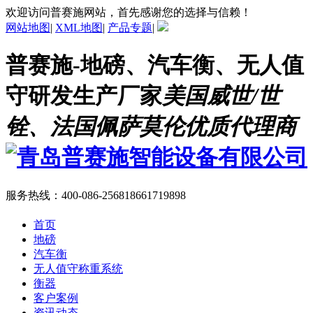
欢迎访问普赛施网站，首先感谢您的选择与信赖！
网站地图
|
XML地图
|
产品专题
|
普赛施-地磅、汽车衡、无人值
守研发生产厂家
美国威世/世
铨、法国佩萨莫伦优质代理商
服务热线：
400-086-2568
18661719898
首页
地磅
汽车衡
无人值守称重系统
衡器
客户案例
资讯动态