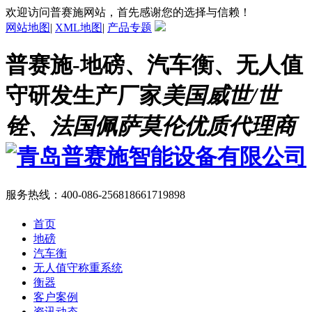
欢迎访问普赛施网站，首先感谢您的选择与信赖！
网站地图
|
XML地图
|
产品专题
普赛施-地磅、汽车衡、无人值
守研发生产厂家
美国威世/世
铨、法国佩萨莫伦优质代理商
服务热线：
400-086-2568
18661719898
首页
地磅
汽车衡
无人值守称重系统
衡器
客户案例
资讯动态