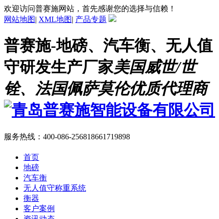
欢迎访问普赛施网站，首先感谢您的选择与信赖！
网站地图
|
XML地图
|
产品专题
普赛施-地磅、汽车衡、无人值
守研发生产厂家
美国威世/世
铨、法国佩萨莫伦优质代理商
服务热线：
400-086-2568
18661719898
首页
地磅
汽车衡
无人值守称重系统
衡器
客户案例
资讯动态