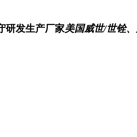
守研发生产厂家
美国威世/世铨