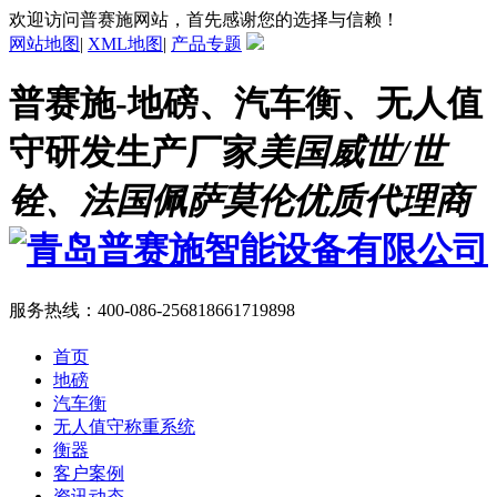
欢迎访问普赛施网站，首先感谢您的选择与信赖！
网站地图
|
XML地图
|
产品专题
普赛施-地磅、汽车衡、无人值
守研发生产厂家
美国威世/世
铨、法国佩萨莫伦优质代理商
服务热线：
400-086-2568
18661719898
首页
地磅
汽车衡
无人值守称重系统
衡器
客户案例
资讯动态