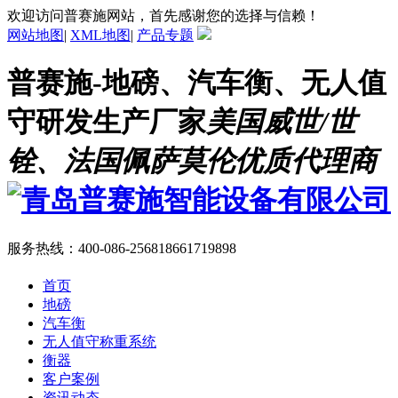
欢迎访问普赛施网站，首先感谢您的选择与信赖！
网站地图
|
XML地图
|
产品专题
普赛施-地磅、汽车衡、无人值
守研发生产厂家
美国威世/世
铨、法国佩萨莫伦优质代理商
服务热线：
400-086-2568
18661719898
首页
地磅
汽车衡
无人值守称重系统
衡器
客户案例
资讯动态