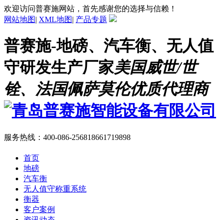
欢迎访问普赛施网站，首先感谢您的选择与信赖！
网站地图
|
XML地图
|
产品专题
普赛施-地磅、汽车衡、无人值
守研发生产厂家
美国威世/世
铨、法国佩萨莫伦优质代理商
服务热线：
400-086-2568
18661719898
首页
地磅
汽车衡
无人值守称重系统
衡器
客户案例
资讯动态